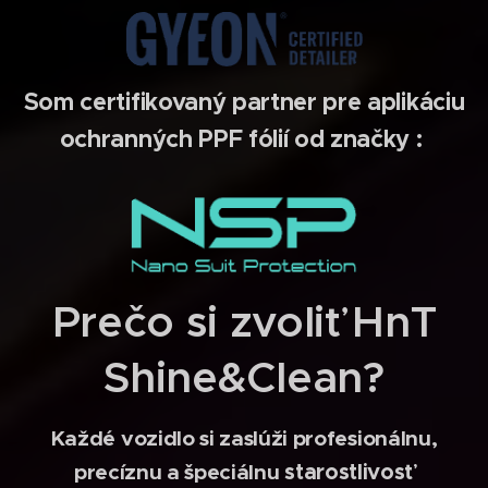
Som certifikovaný partner pre aplikáciu
ochranných PPF fólií od značky :
Prečo si zvoliť HnT
Shine&Clean?
K
aždé vozidlo si zaslúži profesionálnu,
precíznu a špeciálnu
starostlivosť