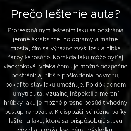
Prečo leštenie auta?
Profesionálnym leštením laku sa odstránia
jemné škrabance, hologramy a matné
miesta, čím sa výrazne zvýši lesk a hĺbka
farby karosérie. Korekcia laku môže byť aj
viackroková, vďaka čomu je možné bezpečne
odstrániť aj hlbšie poškodenia povrchu,
pokiaľ to stav laku umožňuje. Po dôkladnom
umytí auta, vizuálnej inšpekcii a meraní
hrúbky laku je možné presne posúdiť vhodný
postup renovácie. K dispozícii sú rôzne balíky
leštenia laku, ktoré sa prispôsobujú stavu
vozidla a požadovanému výsledku.