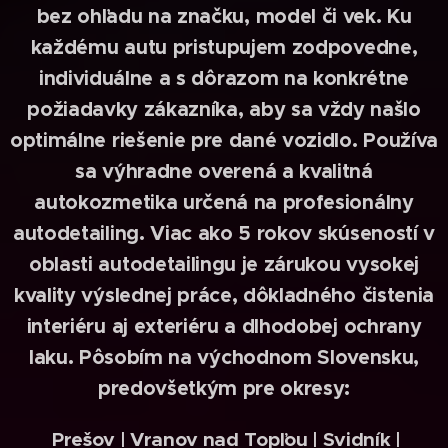
bez ohľadu na značku, model či vek.
Ku
každému autu pristupujem zodpovedne,
individuálne a s dôrazom na konkrétne
požiadavky zákazníka, aby sa vždy našlo
optimálne riešenie pre dané vozidlo.
Používa
sa výhradne overená a kvalitná
autokozmetika určená na profesionálny
autodetailing. V
iac ako 5 rokov skúseností v
oblasti autodetailingu je zárukou vysokej
kvality výslednej práce, dôkladného čistenia
interiéru aj exteriéru a dlhodobej ochrany
laku.
Pôsobím na východnom Slovensku,
predovšetkým pre okresy:
Prešov | Vranov nad Topľou | Svidník |